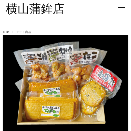
横山蒲鉾店
TOP
セット商品